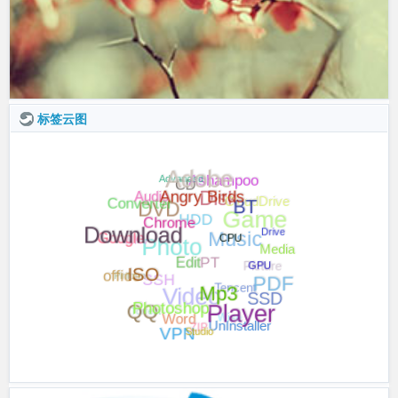
标签云图
CD
Ashampoo
Disk
Adobe
Advanced
DVD
HDD
CloudDrive
Converter
Game
Audio
Music
Angry Birds
Photo
BT
MKV
PT
Google
Drive
Download
Media
Chrome
Picture
SSH
CPU
Piriform
Tencent
Video
office
GPU
PDF
Edit
SSD
ISO
Word
Wise
Torrent
QQ
Mp3
ZIP
Player
UnInstaller
Photoshop
VPN
Studio