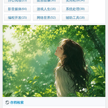
办公阅读
图形图像
实用程序
(25)
(30)
(34)
影音媒体
游戏人生
系统处理
(64)
(16)
(39)
编程开发
网络世界
辅助工具
(15)
(52)
(18)
存档检索