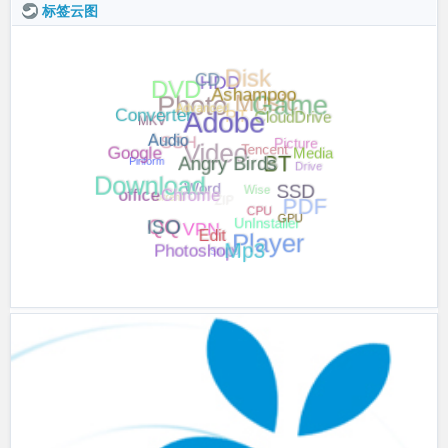
标签云图
HDD
Disk
DVD
Photo
CD
Music
Game
PT
Ashampoo
MKV
Converter
SSH
Video
CloudDrive
Advanced
Tencent
Picture
Adobe
Media
Piriform
Google
Audio
Word
Wise
Drive
SSD
BT
ZIP
Angry Birds
Torrent
Download
office
PDF
UnInstaller
VPN
Chrome
QQ
GPU
CPU
ISO
Player
Studio
Edit
Photoshop
Mp3