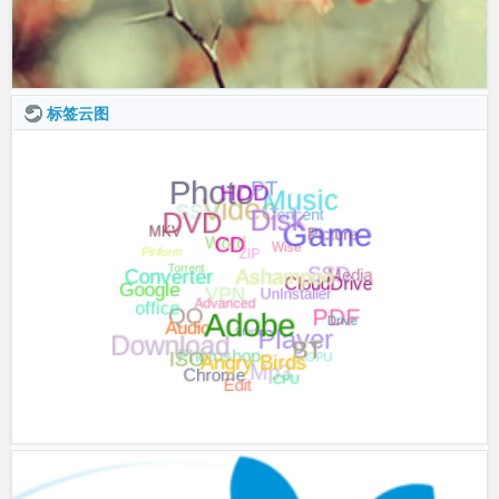
标签云图
Video
PT
Photo
SSH
Tencent
Music
Word
HDD
Wise
ZIP
Picture
MKV
DVD
Torrent
Piriform
Game
Disk
SSD
VPN
UnInstaller
Media
CD
QQ
office
Google
PDF
Studio
Converter
Player
CloudDrive
Ashampoo
Photoshop
Drive
ISO
Download
Advanced
Mp3
GPU
Adobe
Audio
BT
Edit
Chrome
CPU
Angry Birds