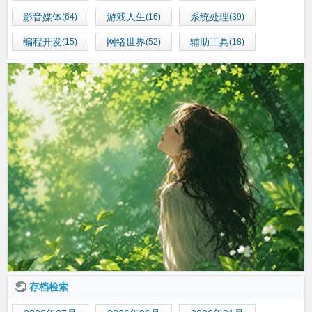
影音媒体
游戏人生
系统处理
(64)
(16)
(39)
编程开发
网络世界
辅助工具
(15)
(52)
(18)
存档检索