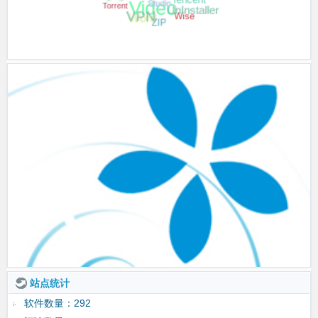
UnInstaller
SSH
Torrent
VPN
Tencent
Video
Wise
Word
ZIP
站点统计
软件数量：292