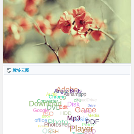
标签云图
Angry Birds
Adobe
Chrome
BT
Audio
Advanced
CPU
Ashampoo
Download
Edit
CloudDrive
CD
Converter
Drive
GPU
ISO
Mp3
Disk
Google
DVD
Game
Photoshop
Media
PDF
office
Player
HDD
MKV
Music
QQ
Photo
Picture
Piriform
Studio
SSD
PT