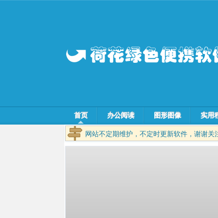
首页
办公阅读
图形图像
实用
网站不定期维护，不定时更新软件，谢谢关
欢迎访问 荷叶荷花香 的绿色便携软件站！
荷叶荷花香 - 随时随地分享您的网络生活！
Sublime Text 更新至 Build 4180 最新版
Disk Genius 更新至 5.4.5.144 专业版
MobaXterm 更新至 26.4 Build 5512 专业版