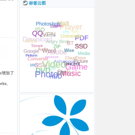
标签云图
Studio
Player
VPN
Photoshop
UnInstaller
Mp3
QQ
ZIP
ISO
Edit
Word
PDF
Torrent
Wise
SSD
GPU
office
CPU
Download
Chrome
Video
Piriform
Tencent
Drive
SSH
Media
BT
Google
Angry Birds
Picture
Audio
Adobe
PT
MKV
CloudDrive
Photo
Converter
Game
Music
Advanced
Ashampoo
DVD
ce增加了
HDD
Disk
CD
rks、