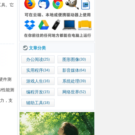
工具。它
文章分类
办公阅读
图形图像
(25)
(30)
实用程序
影音媒体
(34)
(64)
的硬件测
游戏人生
系统处理
(16)
(39)
U性能测
编程开发
网络世界
(15)
(52)
能力，支
辅助工具
(18)