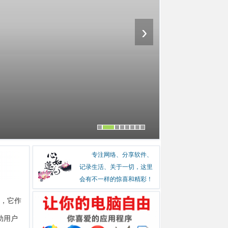
›
实用程序
2026-
7-Zip
软件介绍 7-Zip
专注网络、分享软件、
记录生活、关于一切，这里
会有不一样的惊喜和精彩！
具，它作
助用户