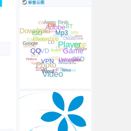
标签云图
Edit
CPU
Chrome
Mp3
Angry Birds
ISO
Photoshop
BT
GPU
Download
Player
Adobe
Audio
Drive
Studio
PDF
Advanced
QQ
office
Ashampoo
CloudDrive
Google
Converter
VPN
Media
UnInstaller
CD
SSD
Game
Disk
DVD
Torrent
Piriform
MKV
Picture
ZIP
Wise
Word
HDD
Music
Photo
SSH
Tencent
Video
PT