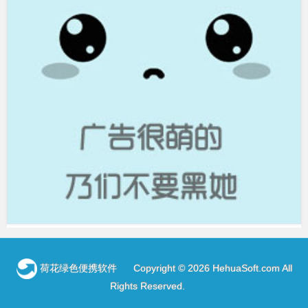
荷花绿色便携软件
Copyright © 2026 HehuaSoft.com All
Rights Reserved
.