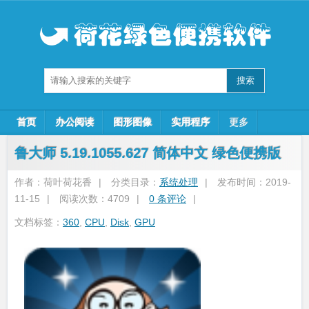
首页
办公阅读
图形图像
实用程序
更多
鲁大师 5.19.1055.627 简体中文 绿色便携版
作者：荷叶荷花香
|
分类目录：
系统处理
|
发布时间：2019-
11-15
|
阅读次数：4709
|
0 条评论
|
文档标签：
360
,
CPU
,
Disk
,
GPU