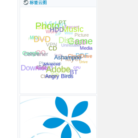
标签云图
Photo
HDD
PT
Music
Disk
Video
DVD
SSH
Tencent
Game
MKV
CD
Picture
Word
Wise
Piriform
Ashampoo
ZIP
Converter
CloudDrive
Media
SSD
Torrent
Google
Advanced
Adobe
VPN
UnInstaller
office
PDF
Audio
Drive
QQ
Download
BT
Player
Studio
Angry Birds
ISO
GPU
Photoshop
Chrome
Mp3
CPU
Edit