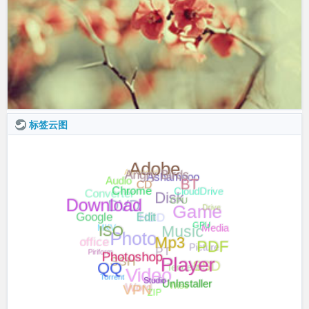
标签云图
Adobe
Advanced
Ashampoo
CD
Angry Birds
Audio
Disk
BT
CloudDrive
Converter
DVD
Chrome
Game
HDD
Download
Drive
CPU
Google
Music
MKV
Photo
Media
Edit
GPU
ISO
PT
Picture
office
PDF
Piriform
Mp3
SSH
Tencent
Video
SSD
Photoshop
Player
QQ
Torrent
Wise
Word
UnInstaller
Studio
VPN
ZIP